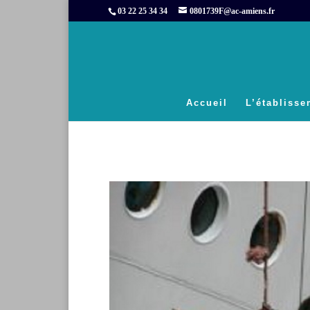
03 22 25 34 34
0801739F@ac-amiens.fr
Accueil
L’établiss